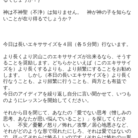
神は不神聖（不浄）は知りません。 神が神の子を知らな
いことが在り得るでしょうか？
今日は長いエキササイズを４回（各５分間）行ないます。
より長くより沢山このエキササイズが出来るなら、そうす
ることを奨励します。
どちらかといえば（このエキササイ
ズを）より長くするよりも、より頻繁にすることをお勧め
します。 しかし（本日の長いエキササイズを）より長く
行なうことも、より頻繁に行うことも、両方とも有益で
す。
今日のアイディアを繰り返し自分に言い聞かせて、いつも
のようにレッスンを開始してください。
それから目を閉じて、あなたの「愛でない思考（憎しみの
思考、あなたが思い悩んでいること）」を探してくださ
い。 不安／憂鬱／怒り／怖れ／攻撃／居心地悪さなど、
それがどのような形で現れたにしろ、それは愛ではないの
で、従ってそれらは怖ろしいのです（それらは怖れの一形